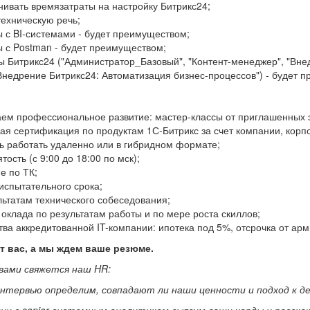
ивать времязатраты на настройку Битрикс24;
ехническую речь;
 с BI-системами - будет преимуществом;
 с Postman - будет преимуществом;
ы Битрикс24 ("Администратор_Базовый", "Контент-менеджер", "Вне
Внедрение Битрикс24: Автоматизация бизнес-процессов") - будет 
ем профессиональное развитие: мастер-классы от приглашенных э
я сертификация по продуктам 1С-Битрикс за счет компании, корп
ь работать удаленно или в гибридном формате;
тость (с 9:00 до 18:00 по мск);
 по ТК;
испытательного срока;
льтатам технического собеседования;
клада по результатам работы и по мере роста скиллов;
а аккредитованной IT-компании: ипотека под 5%, отсрочка от ар
т вас, а мы ждем ваше резюме.
 вами свяжется наш HR:
интервью определим, совпадают ли наши ценности и подход к дел