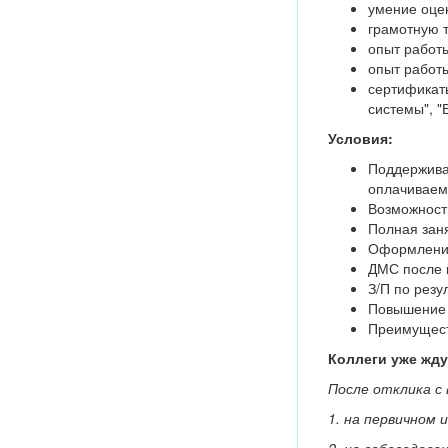
умение оцен
грамотную т
опыт работы
опыт работы
сертификат
системы", "
Условия:
Поддержива
оплачиваема
Возможност
Полная заня
Оформление
ДМС после 
З/П по резу
Повышение о
Преимуществ
Коллеги уже жду
После отклика с
1. на первичном 