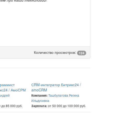
жем про наши технологии!
Количество просмотров:
124
граммист
СRM-интегратор Битрикс24 /
икс24 / АмоСРМ
amoCRM
Андрей
Ташбулатова Регина
Компания:
Ильдусовна
 до 85 000 руб.
от 50 000 до 100 000 руб.
Зарплата: