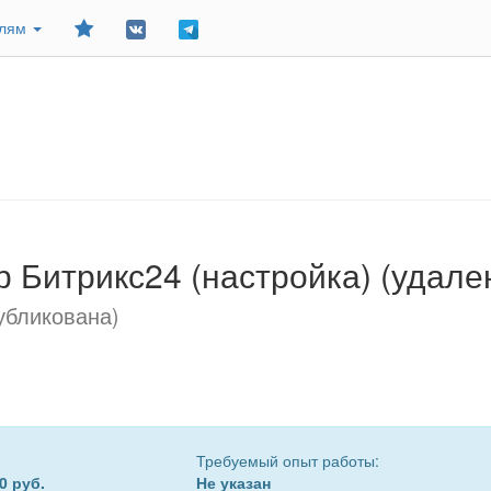
Добавить
елям
в
закладки
р Битрикс24 (настройка) (удале
убликована)
Требуемый опыт работы:
0 руб.
Не указан