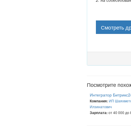
2. на собеседова
Смотреть др
Посмотрите похо
Интегратор Битрикс2
ИП Шаяхмет
Компания:
Илзинатович
от 40 000 до 
Зарплата: