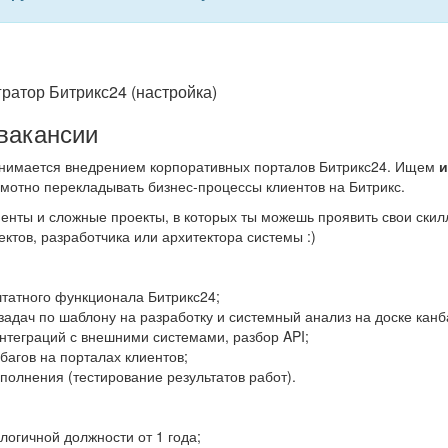
гратор Битрикс24 (настройка)
вакансии
нимается внедрением корпоративных порталов Битрикс24. Ищем
и
амотно перекладывать бизнес-процессы клиентов на Битрикс.
иенты и сложные проекты, в которых ты можешь проявить свои ски
ктов, разработчика или архитектора системы :)
штатного функционала Битрикс24;
задач по шаблону на разработку и системный анализ на доске канб
нтеграций с внешними системами, разбор API;
багов на порталах клиентов;
полнения (тестирование результатов работ).
логичной должности от 1 года;