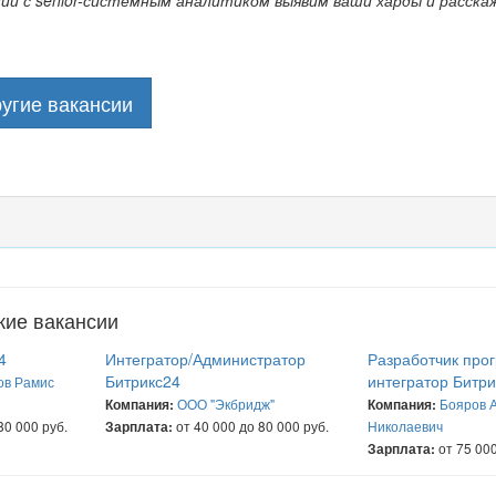
нии с senior-системным аналитиком выявим ваши харды и расска
угие вакансии
жие вакансии
4
Интегратор/Администратор
Разработчик про
Битрикс24
интегратор Битр
ов Рамис
ООО "Экбридж"
Бояров 
Компания:
Компания:
80 000 руб.
от 40 000 до 80 000 руб.
Николаевич
Зарплата:
от 75 000
Зарплата: