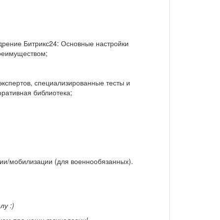
дрение Битрикс24: Основные настройки
преимуществом;
кспертов, специализированные тесты и
оративная библиотека;
мии/мобилизации (для военнообязанных).
у :)