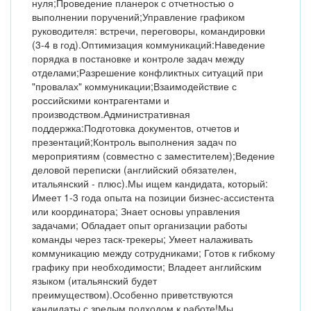
нуля;Проведение планерок с отчетностью о
выполнении поручений;Управление графиком
руководителя: встречи, переговоры, командировки
(3-4 в год).Оптимизация коммуникаций:Наведение
порядка в постановке и контроле задач между
отделами;Разрешение конфликтных ситуаций при
"провалах" коммуникации;Взаимодействие с
российскими контрагентами и
производством.Административная
поддержка:Подготовка документов, отчетов и
презентаций;Контроль выполнения задач по
мероприятиям (совместно с заместителем);Ведение
деловой переписки (английский обязателен,
итальянский - плюс).Мы ищем кандидата, который:
Имеет 1-3 года опыта на позиции бизнес-ассистента
или координатора; Знает основы управления
задачами; О​​​​​​​бладает опыт организации работы
команды через таск-трекеры; Умеет налаживать
коммуникацию между сотрудниками; Готов к гибкому
графику при необходимости; Владеет английским
языком (итальянский будет
преимуществом).Особенно приветствуются
кандидаты с зрелым подходом к работе!Мы