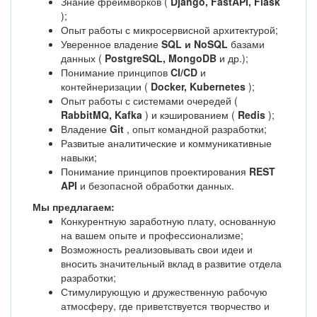
Знание фреймворков (
Django, FastAPI, Flask
);
Опыт работы с микросервисной архитектурой;
Уверенное владение
SQL и NoSQL
базами
данных (
PostgreSQL, MongoDB
и др.);
Понимание принципов
CI/CD
и
контейнеризации (
Docker, Kubernetes
);
Опыт работы с системами очередей (
RabbitMQ, Kafka
) и кэшированием (
Redis
);
Владение
Git
, опыт командной разработки;
Развитые аналитические и коммуникативные
навыки;
Понимание принципов проектирования
REST
API
и безопасной обработки данных.
Мы предлагаем:
Конкурентную заработную плату, основанную
на вашем опыте и профессионализме;
Возможность реализовывать свои идеи и
вносить значительный вклад в развитие отдела
разработки;
Стимулирующую и дружественную рабочую
атмосферу, где приветствуется творчество и