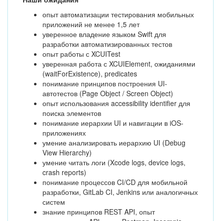
опыт автоматизации тестирования мобильных
приложений не менее 1,5 лет
уверенное владение языком Swift для
разработки автоматизированных тестов
опыт работы с XCUITest
уверенная работа с XCUIElement, ожиданиями
(waitForExistence), predicates
понимание принципов построения UI-
автотестов (Page Object / Screen Object)
опыт использования accessibility identifier для
поиска элементов
понимание иерархии UI и навигации в iOS-
приложениях
умение анализировать иерархию UI (Debug
View Hierarchy)
умение читать логи (Xcode logs, device logs,
crash reports)
понимание процессов CI/CD для мобильной
разработки, GitLab CI, Jenkins или аналогичных
систем
знание принципов REST API, опыт