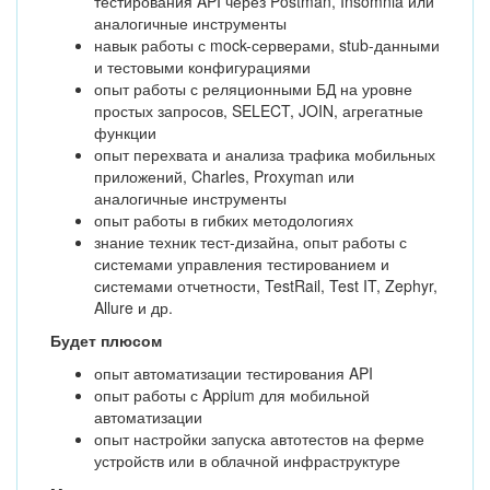
тестирования API через Postman, Insomnia или
аналогичные инструменты
навык работы с mock-серверами, stub-данными
и тестовыми конфигурациями
опыт работы с реляционными БД на уровне
простых запросов, SELECT, JOIN, агрегатные
функции
опыт перехвата и анализа трафика мобильных
приложений, Charles, Proxyman или
аналогичные инструменты
опыт работы в гибких методологиях
знание техник тест-дизайна, опыт работы с
системами управления тестированием и
системами отчетности, TestRail, Test IT, Zephyr,
Allure и др.
Будет плюсом
опыт автоматизации тестирования API
опыт работы с Appium для мобильной
автоматизации
опыт настройки запуска автотестов на ферме
устройств или в облачной инфраструктуре