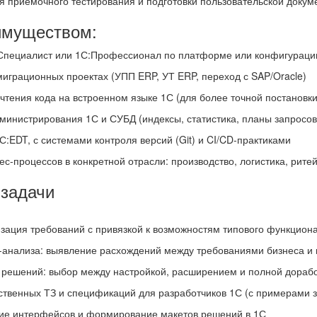
я приёмочного тестирования и подготовки пользовательской докум
имуществом:
:Специалист или 1С:Профессионал по платформе или конфигураци
 миграционных проектах (УПП ERP, УТ ERP, переход с SAP/Oracle)
 чтения кода на встроенном языке 1С (для более точной постановки
дминистрирования 1С и СУБД (индексы, статистика, планы запросов
С:EDT, с системами контроля версий (Git) и CI/CD-практиками
ес-процессов в конкретной отрасли: производство, логистика, рите
задачи
зация требований с привязкой к возможностям типового функцион
-анализа: выявление расхождений между требованиями бизнеса и
 решений: выбор между настройкой, расширением и полной дораб
ественных ТЗ и спецификаций для разработчиков 1С (с примерами з
ние интерфейсов и формирование макетов решений в 1С