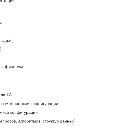
ентации
и
 задач)
)
йл, финансы
ала 1С
 возможностями конфигурации
откой конфигурации
апросов, алгоритмов, структур данных)