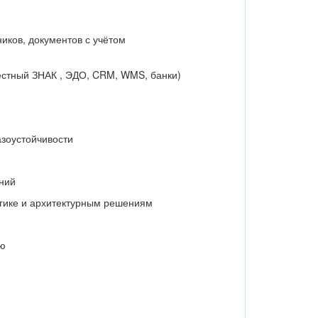
иков, документов с учётом
естный ЗНАК , ЭДО, CRM, WMS, банки)
азоустойчивости
аний
огике и архитектурным решениям
ию