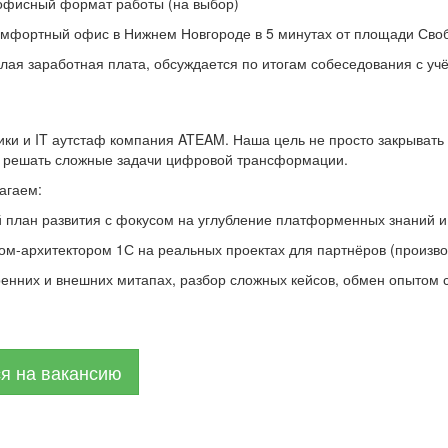
офисный формат работы (на выбор)
омфортный офис в Нижнем Новгороде в 5 минутах от площади Сво
елая заработная плата, обсуждается по итогам собеседования с уч
ки и IT аутстаф компания ATEAM. Наша цель не просто закрывать п
х решать сложные задачи цифровой трансформации.
агаем:
 план развития с фокусом на углубление платформенных знаний и
ром-архитектором 1С на реальных проектах для партнёров (производ
тренних и внешних митапах, разбор сложных кейсов, обмен опытом 
ся на вакансию