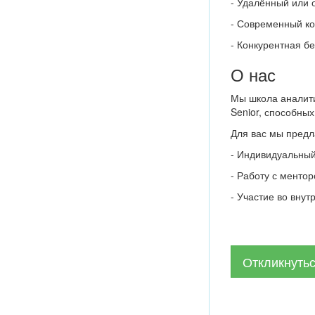
- Удалённый или 
- Современный к
- Конкурентная б
О нас
Мы школа аналити
Senior, способны
Для вас мы предл
- Индивидуальный
- Работу с менто
- Участие во вну
Откликнуть