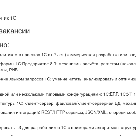
итик 1С
вакансии
но:
алитиком в проектах 1С от 2 лет (коммерческая разработка или вн
формы 1С:Предприятие 8.3: механизмы расчёта, регистры (накопле
рмы, РИБ
ение языком запросов 1С: умение читать, анализировать и оптими
одной или несколькими типовыми конфигурациями: 1С:ERP, 1С:УТ 11
тектуры 1С: клиент-сервер, файловая/клиент-серверная БД, меха
рования интеграций: REST/HTTP-сервисы, JSON/XML, очереди соо
ровать ТЗ для разработчиков 1С с примерами алгоритмов, структу