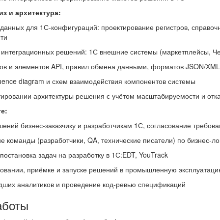
з и архитектура:
данных для 1С-конфигураций: проектирование регистров, справочн
ти
 интеграционных решений: 1С внешние системы (маркетплейсы, Ч
ов и элементов API, правил обмена данными, форматов JSON/XML
uence diagram и схем взаимодействия компонентов системы
ктировании архитектуры решения с учётом масштабируемости и отк
е:
шений бизнес-заказчику и разработчикам 1С, согласование требов
ие команды (разработчики, QA, технические писатели) по бизнес-л
постановка задач на разработку в 1С:EDT, YouTrack
ировании, приёмке и запуске решений в промышленную эксплуатац
дших аналитиков и проведение код-ревью спецификаций
аботы