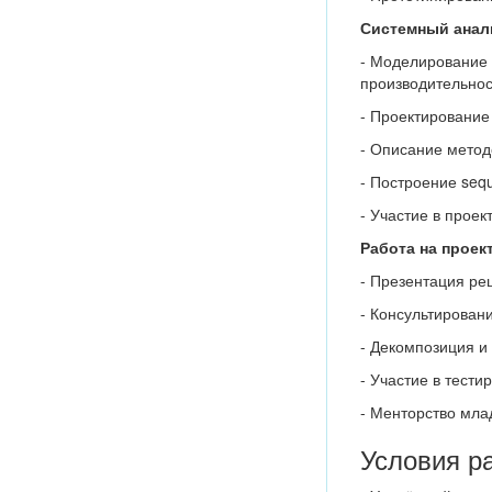
Системный анали
- Моделирование 
производительнос
- Проектирование
- Описание метод
- Построение seq
- Участие в прое
Работа на проект
- Презентация ре
- Консультирован
- Декомпозиция и 
- Участие в тест
- Менторство мла
Условия р