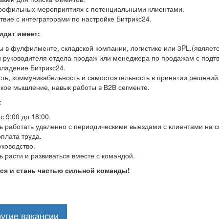
профильных мероприятиях с потенциальными клиентами.
вие с интеграторами по настройке Битрикс24.
идат имеет:
 в фулфилменте, складской компании, логистике или 3PL.(являетс
и руководителя отдела продаж или менеджера по продажам с подт
владение Битрикс24.
ть, коммуникабельность и самостоятельность в принятии решений
ское мышление, навык работы в В2В сегменте.
:
с 9:00 до 18:00.
 работать удаленно с периодическими выездами с клиентами на с
плата труда.
ководство.
 расти и развиваться вместе с командой.
ся и стань частью сильной команды!
угие вакансии