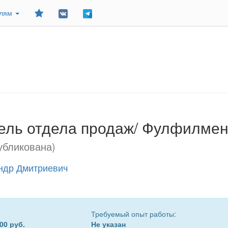
Добавить
елям
в
закладки
ель отдела продаж/ Фулфилмен
убликована)
ндр Дмитриевич
Требуемый опыт работы:
00 руб.
Не указан