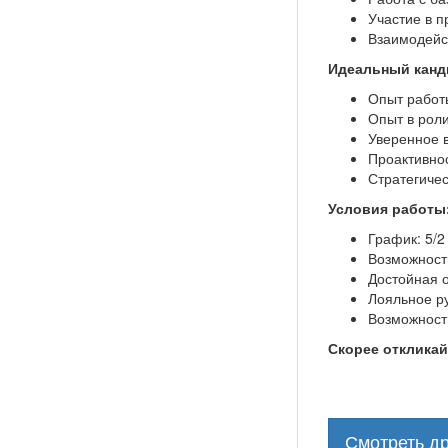
Участие в 
Взаимодейст
Идеальный канд
Опыт работы
Опыт в рол
Уверенное 
Проактивнос
Стратегиче
Условия работы
График: 5/2 
Возможность
Достойная о
Лояльное ру
Возможность
Скорее откликай
Смотреть др