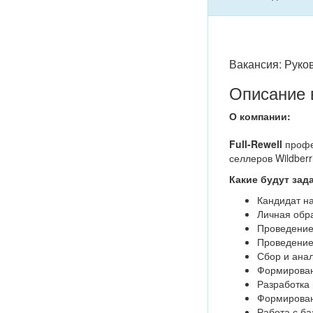
Вакансия: Руко
Описание 
О компании:
Full-Rewell
профе
селлеров Wildberr
Какие будут зад
Кандидат н
Личная обр
Проведение 
Проведение 
Сбор и ана
Формирован
Разработка 
Формирован
Работа с ба