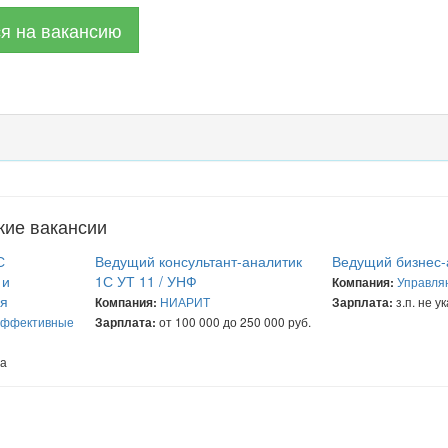
ся на вакансию
жие вакансии
С
Ведущий консультант-аналитик
Ведущий бизнес-
 и
1С УТ 11 / УНФ
Управля
Компания:
ия
НИАРИТ
з.п. не у
Компания:
Зарплата:
эффективные
от 100 000 до 250 000 руб.
Зарплата:
на