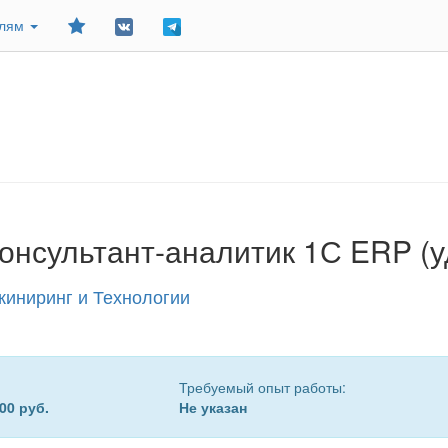
Добавить
елям
в
закладки
онсультант-аналитик 1С ERP (у
иниринг и Технологии
Требуемый опыт работы:
00 руб.
Не указан