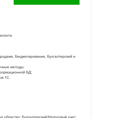
льтанта
Продажи, Бюджетирование, Бухгалтерский и
ичные методы.
нформационной БД;
ов 1С.
х областях: Бухгалтерский/Налоговый учет;