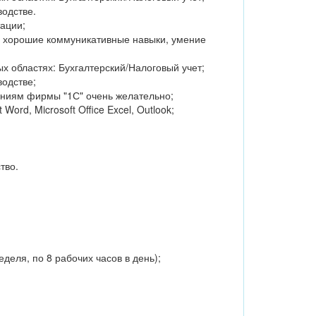
водстве.
ации;
т, хорошие коммуникативные навыки, умение
х областях: Бухгалтерский/Налоговый учет;
водстве;
ниям фирмы "1С" очень желательно;
ord, Microsoft Office Excel, Outlook;
тво.
деля, по 8 рабочих часов в день);