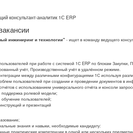
щий консультант-аналитик 1С ERP
вакансии
ый инжиниринг и технологии"
- ищет в команду ведущего консу
ользователей при работе с системой 1С ERP по блокам Закупки, 
рованный учёт, Производственный учёт в удалённом режиме.
интеграции между различными конфигурациями 1С используя разл
облем пользователей при создании и проведении документов в и
отчётов с использованием универсального отчёта и консоли запрос
и поддержка ролевой модели;
 обучение пользователей;
инструкций и презентаций
азование;
альные знания и навыки, необходимые кандидату:
нные практические компетенции в одной или нескольких предметны