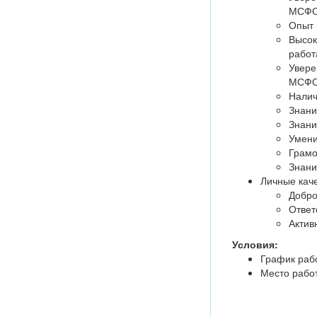
МСФО;
Опыт 
Высок
работ
Увере
МСФО;
Налич
Знани
Знани
Умени
Грамо
Знани
Личные каче
Добро
Ответ
Актив
Условия:
График рабо
Место рабо