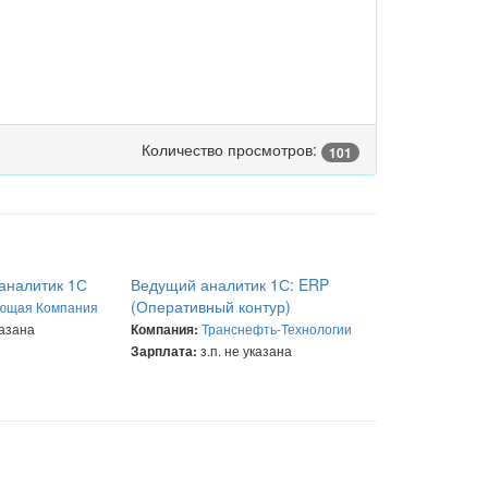
Количество просмотров:
101
аналитик 1С
Ведущий аналитик 1С: ERP
(Оперативный контур)
ющая Компания
казана
Транснефть-Технологии
Компания:
з.п. не указана
Зарплата: