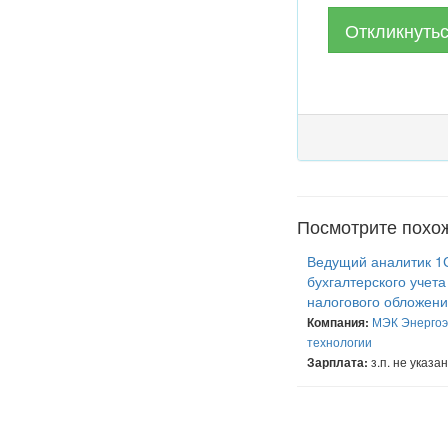
Откликнуть
Посмотрите похо
Ведущий аналитик 1
бухгалтерского учета
налогового обложен
МЭК Энерго
Компания:
технологии
з.п. не указа
Зарплата: