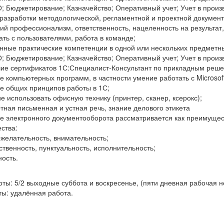
 Бюджетирование; Казначейство; Оперативный учет; Учет в произ
разработки методологической, регламентной и проектной документ
ий профессионализм, ответственность, нацеленность на результа
ать с пользователями, работа в команде;
нные практические компетенции в одной или нескольких предметны
 Бюджетирование; Казначейство; Оперативный учет; Учет в произ
ие сертификатов 1С:Специалист-Консультант по прикладным реше
е компьютерных программ, в частности умение работать с Microsoft W
е общих принципов работы в 1С;
е использовать офисную технику (принтер, сканер, ксерокс);
тная письменная и устная речь, знание делового этикета
е электронного документооборота рассматривается как преимущес
ства:
желательность, внимательность;
ственность, пунктуальность, исполнительность;
ность.
ты: 5/2 выходные суббота и воскресенье, (пяти дневная рабочая не
ты: удалённая работа.