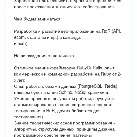
Заработная плата зависит от уровня и определяется
после прохождения технического собеседования.
Чем будем заниматься:
Разработка и развитие веб-приложений на RoR (API,
ecom, стартапы и др.) в команде.
и всё))
Наши ожидания от кандидата:
Отличное знание фреймворка RubyOnRails, опыт
коммерческой и командной разработки на Ruby от 2-
х лет;
Опыт работы с базами данных (PostgreSQL, Redis),
плюсом будет знание Sphinx, NoSql-хранилищ.;
Умение проверять результаты работы, вручную и
автоматизированно (знание встроенных средств
тестирования в RoR, других библиотек для
тестирования).
Знание теоретических основ программирования -
алгоритмы, структуры данных, принципы дизайна
программного обеспечения, паттерны