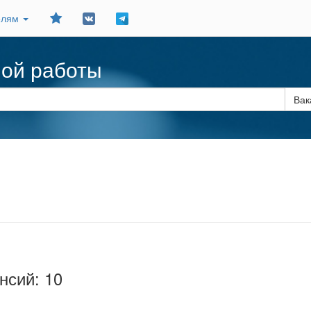
Добавить
елям
в
закладки
ной работы
Вак
нсий: 10