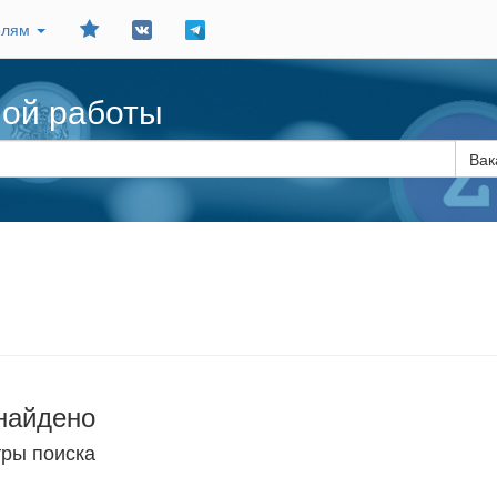
Добавить
елям
в
закладки
ной работы
Вак
найдено
тры поиска